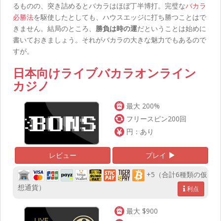
るものの、突き詰めるとバカラはほぼ丁半博打。完璧な
バカラ
必勝法
を駆使したとしても、ハウスエッジに打ち勝つことはで
きません。結局のところ、
勝負は時の運
だということは始めに
書いておきましょう。それがバカラの大きな魅力でもあるので
すが。
日本向けライブバカラオンライン
カジノ
最大 200%
フリースピン200回
円：あり
レビュー
プレイ
+5（合計6種類の仮
想通貨）
利点
最大 $900