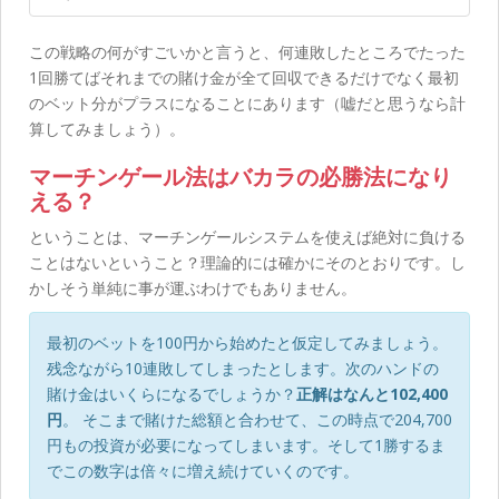
この戦略の何がすごいかと言うと、何連敗したところでたった
1回勝てばそれまでの賭け金が全て回収できるだけでなく最初
のベット分がプラスになることにあります（嘘だと思うなら計
算してみましょう）。
マーチンゲール法はバカラの必勝法になり
える？
ということは、マーチンゲールシステムを使えば絶対に負ける
ことはないということ？理論的には確かにそのとおりです。し
かしそう単純に事が運ぶわけでもありません。
最初のベットを100円から始めたと仮定してみましょう。
残念ながら10連敗してしまったとします。次のハンドの
賭け金はいくらになるでしょうか？
正解はなんと102,400
円
。 そこまで賭けた総額と合わせて、この時点で204,700
円もの投資が必要になってしまいます。そして1勝するま
でこの数字は倍々に増え続けていくのです。