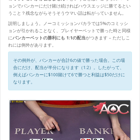
ョンでバンカーにだけ賭け続ければハウスエッジに勝てるとい
うこと？残念ながらそうそうウマい話は転がっていません。
説明しましょう。ノーコミッションバカラでは5%のコミッシ
ョンが引かれることなく、プレイヤーベットで勝った時と同様
に
バンカーベットの勝利にも 1:1の配当
がつきます – ただしこ
れには例外があります。
その例外が、バンカーが合計6の値で勝った場合。この場
合にだけ、配当が半分になります（1:2）。したがって、
例えばバンカーに$100賭けて6で勝つと利益は$50だけに
なります。