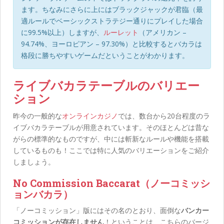
ます。ちなみにさらに上にはブラックジャックが君臨（最
適ルールでベーシックストラテジー通りにプレイした場合
に99.5%以上）しますが、
ルーレット
（アメリカン –
94.74%、ヨーロピアン – 97.30%）と比較するとバカラは
格段に勝ちやすいゲームだということがわかります。
ライブバカラテーブルのバリエー
ション
昨今の一般的な
オンラインカジノ
では、数台から20台程度のラ
イブバカラテーブルが用意されています。そのほとんどは昔な
がらの標準的なものですが、中には斬新なルールや機能を搭載
しているものも！ここでは特に人気のバリエーションをご紹介
しましょう。
No Commission Baccarat（ノーコミッシ
ョンバカラ）
「ノーコミッション」版にはその名のとおり、面倒な
バンカー
コミッションが存在しません
！ということは、こちらのバージ