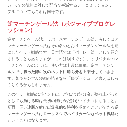
カー6での勝利に対して配当が半減するノーコミッションテー
ブルについてもこれは同様です。
逆マーチンゲール法（ポジティブプログレ
ッション）
逆マーチンゲール法、リバースマーチンゲール法、もしくはア
ンチマーチンゲール法はその名のとおりマーチンゲール法を逆
にしたベット戦略です（日本語では「パーレー法」として紹介
されることもありますが、これは誤りです）。オリジナルのマ
ーチンゲールのように、使い方は非常に簡単。逆マーチンゲー
ル法では
勝った際に次のベットに勝ち分を上乗せ
していきま
す。某ギャンブル漫画の読者なら「倍プッシュ」と言えばしっ
くりくるかもしれません。
このベット戦略のポイントは、どれだけ賭け金が膨れ上がった
としても負ける時は最初の賭け金だけがマイナスになること。
反面、長い連勝が続けば爆発的な勝利を収めることができる逆
マーチンゲール法は
ローリスクでハイリターンなベット戦略
だ
ということになります。