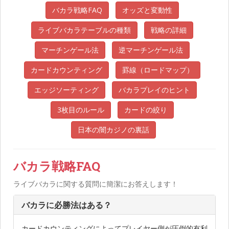
バカラ戦略FAQ
オッズと変動性
ライブバカラテーブルの種類
戦略の詳細
マーチンゲール法
逆マーチンゲール法
カードカウンティング
罫線（ロードマップ）
エッジソーティング
バカラプレイのヒント
3枚目のルール
カードの絞り
日本の闇カジノの裏話
バカラ戦略FAQ
ライブバカラに関する質問に簡潔にお答えします！
バカラに必勝法はある？
カードカウンティングによってプレイヤー側が圧倒的有利