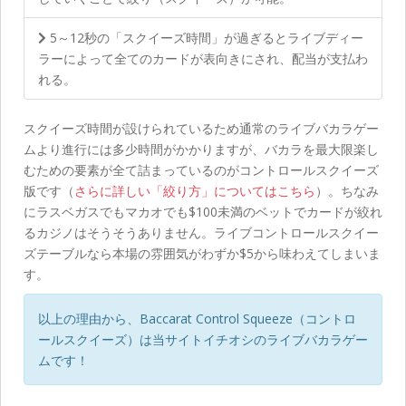
5～12秒の「スクイーズ時間」が過ぎるとライブディー
ラーによって全てのカードが表向きにされ、配当が支払わ
れる。
スクイーズ時間が設けられているため通常のライブバカラゲー
ムより進行には多少時間がかかりますが、バカラを最大限楽し
むための要素が全て詰まっているのがコントロールスクイーズ
版です（
さらに詳しい「絞り方」についてはこちら
）。ちなみ
にラスベガスでもマカオでも$100未満のベットでカードが絞れ
るカジノはそうそうありません。ライブコントロールスクイー
ズテーブルなら本場の雰囲気がわずか$5から味わえてしまいま
す。
以上の理由から、Baccarat Control Squeeze（コントロ
ールスクイーズ）は当サイトイチオシのライブバカラゲー
ムです！