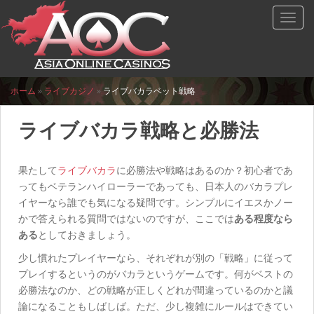
S
TOGG
k
i
p
t
o
ホーム
»
ライブカジノ
»
ライブバカラベット戦略
m
a
ライブバカラ戦略と必勝法
i
n
c
果たして
ライブバカラ
に必勝法や戦略はあるのか？初心者であ
o
ってもベテランハイローラーであっても、日本人のバカラプレ
n
イヤーなら誰でも気になる疑問です。シンプルにイエスかノー
t
かで答えられる質問ではないのですが、ここでは
ある程度なら
e
ある
としておきましょう。
n
少し慣れたプレイヤーなら、それぞれが別の「戦略」に従って
t
プレイするというのがバカラというゲームです。何がベストの
必勝法なのか、どの戦略が正しくどれが間違っているのかと議
論になることもしばしば。ただ、少し複雑にルールはできてい