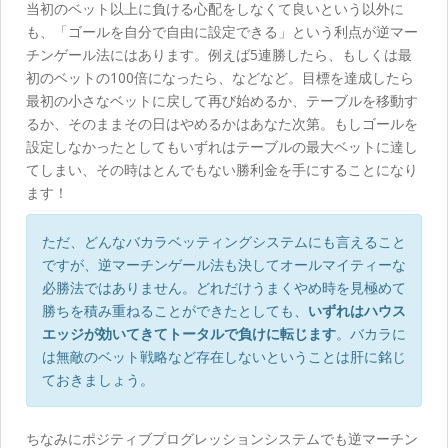
当初のベット以上に負ける心配をしなくて良いという以外に
も、「ゴールを自分で自由に設定できる」という利点が逆マー
チンゲール法にはあります。例えば5連勝したら、もしくは最
初のベットの100倍になったら、などなど。目標を達成したら
最初の小さなベットに戻して再び始めるか、テーブルを移動す
るか、そのままその日はやめるかはあなた次第。もしゴールを
設定しなかったとしてもいずれはテーブルの最大ベットに達し
てしまい、その時はとんでもない勝利金を手にすることになり
ます！
ただ、どんなバカラベッティングシステムにも言えること
ですが、逆マーチンゲール法も決してオールマイティーな
必勝法ではありません。どれだけうまくやめ時を見極めて
勝ちを積み重ねることができたとしても、
いずれはハウス
エッジが効いてきてトータルで負けに転じます
。バカラに
は無敵のベット戦略など存在しないということは肝に銘じ
ておきましょう。
ちなみにポジティブプログレッションシステムでも逆マーチン