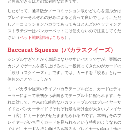
ど無視できるほどの驚異的な近さです。
したがって、通常版かノーコミッション版かどちらを選ぶかは
プレイヤーそれぞれの好みによると言って良いでしょう。ただ
しノーコミッションバカラであってもほとんどのベッティング
ストラテジーはバンカーベットには使えないので注意してくだ
さい（
ベット戦略詳細はこちら
）。
Baccarat Squeeze（バカラスクイーズ）
シンプルすぎてとかく単調になりやすいバカラですが、実際の
カジノでゲームを盛り上げるのに一役買ってきたのがカードの
「絞り（スクイーズ）」です。では、カードを「絞る」とは一
体何のことでしょうか？
ミニバカラや従来のライブバカラテーブルだと、カードはディ
ーラーによって最初から表向きでテーブル上に配られます。そ
れに対して、本来の伝統的なバカラテーブルではプレイヤーサ
イドとバンカーサイドでそれぞれ最も賭け金が大きいプレイヤ
ー（客）にカードが伏せたまま配られるのです。本来はそのプ
レイヤーがいち早くカードを見られるという特典のようなもの
ですが、カードを折り曲げるも破るもプレイヤーの自由！他の