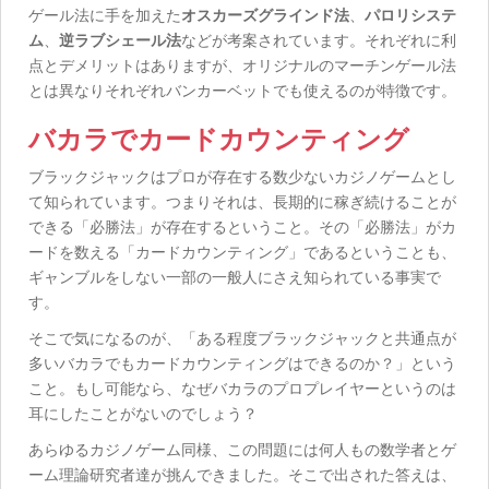
ゲール法に手を加えた
オスカーズグラインド法
、
パロリシステ
ム
、
逆ラブシェール法
などが考案されています。それぞれに利
点とデメリットはありますが、オリジナルのマーチンゲール法
とは異なりそれぞれバンカーベットでも使えるのが特徴です。
バカラでカードカウンティング
ブラックジャックはプロが存在する数少ないカジノゲームとし
て知られています。つまりそれは、長期的に稼ぎ続けることが
できる「必勝法」が存在するということ。その「必勝法」がカ
ードを数える「カードカウンティング」であるということも、
ギャンブルをしない一部の一般人にさえ知られている事実で
す。
そこで気になるのが、「ある程度ブラックジャックと共通点が
多いバカラでもカードカウンティングはできるのか？」という
こと。もし可能なら、なぜバカラのプロプレイヤーというのは
耳にしたことがないのでしょう？
あらゆるカジノゲーム同様、この問題には何人もの数学者とゲ
ーム理論研究者達が挑んできました。そこで出された答えは、