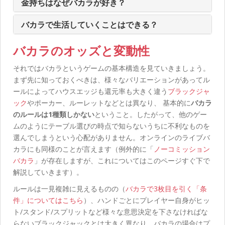
金持ちはなぜバカラが好き？
バカラで生活していくことはできる？
バカラのオッズと変動性
それではバカラというゲームの基本構造を見ていきましょう。
まず先に知っておくべきは、様々なバリエーションがあってル
ールによってハウスエッジも還元率も大きく違う
ブラックジャ
ック
やポーカー、ルーレットなどとは異なり、 基本的に
バカラ
のルールは1種類しかない
ということ。したがって、他のゲー
ムのようにテーブル選びの時点で知らないうちに不利なものを
選んでしまうという心配がありません。オンラインのライブバ
カラにも同様のことが言えます（例外的に「
ノーコミッション
バカラ
」が存在しますが、これについてはこのページすぐ下で
解説していきます）。
ルールは一見複雑に見えるものの（
バカラで3枚目を引く「条
件」についてはこちら
）、ハンドごとにプレイヤー自身がヒッ
ト/スタンド/スプリットなど様々な意思決定を下さなければな
らないブラックジャックとは大きく異なり、バカラの場合はプ