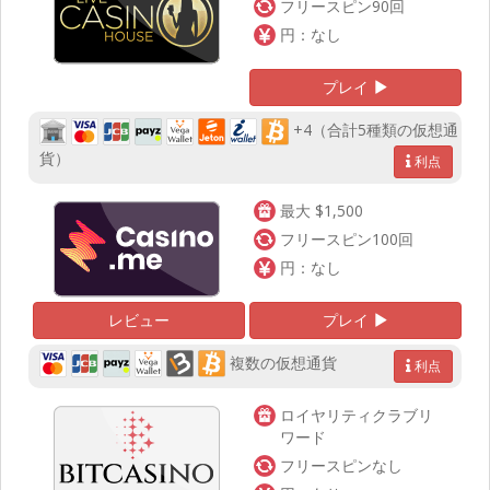
フリースピン90回
円：なし
プレイ
+4（合計5種類の仮想通
貨）
利点
最大 $1,500
フリースピン100回
円：なし
レビュー
プレイ
複数の仮想通貨
利点
ロイヤリティクラブリ
ワード
フリースピンなし