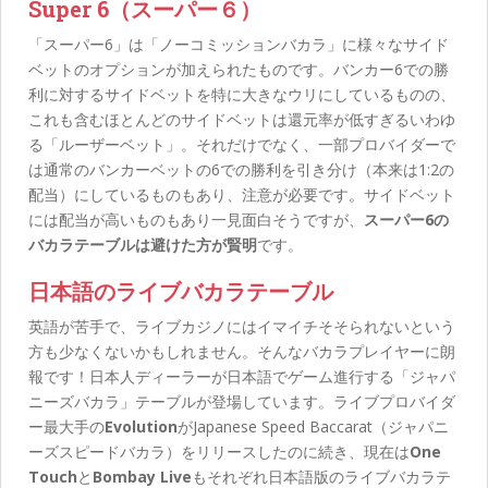
Super 6（スーパー６）
「スーパー6」は「ノーコミッションバカラ」に様々なサイド
ベットのオプションが加えられたものです。バンカー6での勝
利に対するサイドベットを特に大きなウリにしているものの、
これも含むほとんどのサイドベットは還元率が低すぎるいわゆ
る「ルーザーベット」。それだけでなく、一部プロバイダーで
は通常のバンカーベットの6での勝利を引き分け（本来は1:2の
配当）にしているものもあり、注意が必要です。サイドベット
には配当が高いものもあり一見面白そうですが、
スーパー6の
バカラテーブルは避けた方が賢明
です。
日本語のライブバカラテーブル
英語が苦手で、ライブカジノにはイマイチそそられないという
方も少なくないかもしれません。そんなバカラプレイヤーに朗
報です！日本人ディーラーが日本語でゲーム進行する「ジャパ
ニーズバカラ」テーブルが登場しています。ライブプロバイダ
ー最大手の
Evolution
がJapanese Speed Baccarat（ジャパニ
ーズスピードバカラ）をリリースしたのに続き、現在は
One
Touch
と
Bombay Live
もそれぞれ日本語版のライブバカラテ