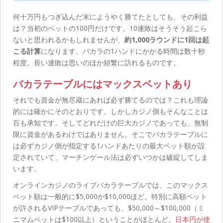
何十万円もつぎ込んだ末にようやく勝てたとしても、その利益
は？当初のベットの100円だけです。10連敗はそうそう起こら
ないと思われるかもしれませんが、
約1,000ラウンドに1回は起
こる計算
になります。バカラの1ハンドにかかる時間は数十秒
程度。長い連敗は思いのほか頻繁に訪れるものです。
バカラテーブルにはマックスベットあり
それでも資金が無尽蔵にあれば必ず勝てるのでは？これも理論
的には確かにそのとおりです。しかしカジノ側もそんなことは
百も承知です。そしてどれだけの巨大カジノであっても、無制
限に資金があるわけではありません。そこでバカラテーブルに
は必ずカジノ側が指定する1ハンドあたりの最大ベット額が設
定されていて、マーチンゲール法は必ずいつかは破綻してしま
います。
オンラインカジノのライブバカラテーブルでは、このマックス
ベット額は一般的に$5,000か$10,000ほど。特別に高額ベット
が許されるVIPテーブルであっても、$50,000～$100,000（ミ
ニマムベットは$100以上）ということがほとんど。
日本円が使