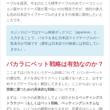
ーブルを提供。今まのところ標準テーブルのみでノーコミッシ
ョン版やスクイーズ版が選べないのが残念ですが、他社の参入
も含め日本語ライブテーブルのますますの発展に期待したいと
ころです。
カジノロビーではゲーム検索ボックスに「Japanese」と
入力することで、バカラを含む日本語ライブテーブルの一
覧表示が可能です（通常は日本語での検索には対応してい
ません）。
バカラにベット戦略は有効なのか？
ここまではバカラというゲーム自体について（バンカーベット
の優位性、タイを含むサイドベットは避けるべきこと、おすす
めライブテーブルを）解説してきました。ここからはいよいよ
実際に勝つための具体的な戦略
についてです。
まずは、バカラの必勝法としてよく紹介される
ベッティングス
トラテジー（もしくはベット戦略、ベッティングシステムな
ど）
から。いくつもの種類がありますが、共通点はベット（賭