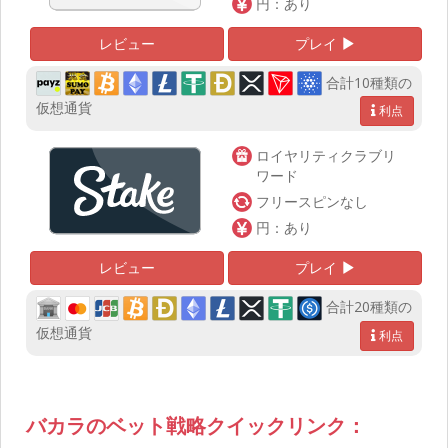
円：あり
レビュー
プレイ
合計10種類の
仮想通貨
利点
ロイヤリティクラブリ
ワード
フリースピンなし
円：あり
レビュー
プレイ
合計20種類の
仮想通貨
利点
バカラのベット戦略クイックリンク：