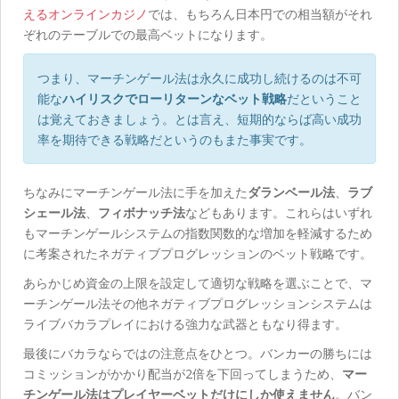
えるオンラインカジノ
では、もちろん日本円での相当額がそれ
ぞれのテーブルでの最高ベットになります。
つまり、マーチンゲール法は永久に成功し続けるのは不可
能な
ハイリスクでローリターンなベット戦略
だということ
は覚えておきましょう。とは言え、短期的ならば高い成功
率を期待できる戦略だというのもまた事実です。
ちなみにマーチンゲール法に手を加えた
ダランベール法
、
ラブ
シェール法
、
フィボナッチ法
などもあります。これらはいずれ
もマーチンゲールシステムの指数関数的な増加を軽減するため
に考案されたネガティブプログレッションのベット戦略です。
あらかじめ資金の上限を設定して適切な戦略を選ぶことで、マ
ーチンゲール法その他ネガティブプログレッションシステムは
ライブバカラプレイにおける強力な武器ともなり得ます。
最後にバカラならではの注意点をひとつ。バンカーの勝ちには
コミッションがかかり配当が2倍を下回ってしまうため、
マー
チンゲール法はプレイヤーベットだけにしか使えません
。バン