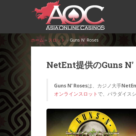
S
k
i
p
t
o
ホーム
»
スロット
»
Guns N' Roses
m
a
i
NetEnt提供のGuns 
n
c
o
Guns N’ Roses
は、カジノ大手
NetEn
n
オンラインスロット
で、パラダイス
t
e
n
t