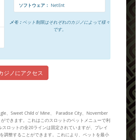
ソフトウェア：
NetEnt
メモ：
ベット制限はそれぞれのカジノによって様々
です。
abiカジノにアクセス
weet Child o’ Mine、 Paradise City、November
曲を聴くことができます。これはこのスロットのベットメニューで利
ルスロットの全20ラインは固定されていますが、プレイ
を調整することができます。これにより、ベットを最小