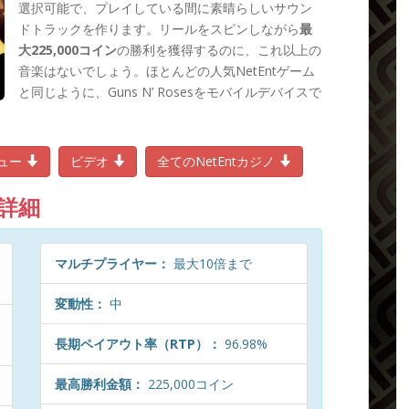
選択可能で、プレイしている間に素晴らしいサウン
ドトラックを作ります。リールをスピンしながら
最
大225,000コイン
の勝利を獲得するのに、これ以上の
音楽はないでしょう。ほとんどの人気NetEntゲーム
と同じように、Guns N’ Rosesをモバイルデバイスで
ュー
ビデオ
全てのNetEntカジノ
の詳細
マルチプライヤー：
最大10倍まで
変動性：
中
長期ペイアウト率（RTP）：
96.98%
最高勝利金額：
225,000コイン