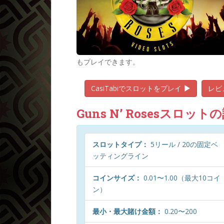
もプレイできます。
CasiTabiでスロットをプレイ
レビ
Guns N’ Rosesスロット
スロットタイプ：
5リール / 20の固定ベ
ッティングライン
コインサイズ：
0.01〜1.00（最大10コイ
ン）
最小・最大賭け金額：
0.20〜200