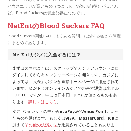
ハウスエッジが高いもの（つまりRTPが96%前後）がほとん
ど。Blood Suckersは貴重な存在なのです。
NetEntのBlood Suckers FAQ
Blood Suckers関連FAQ（よくある質問）に対する答えを簡潔
にまとめてあります。
NetEntカジノに入金するには？
まずはスマホまたはデスクトップでカジノアカウントにロ
グインしてからキャッシャーページを開きます。カジノに
よっては「入金」ボタンが直接ホームページに用意されて
います。
ヒント：
オンラインカジノでの基本通貨は米ドル
（USD）ですが、中には日本円（JPY）が使えるものもあ
ります -
詳しくはこちら
。
次にEウォレットの中から
ecoPayz
や
Venus Point
といっ
たものを選びます。もしくは
VISA
、
MasterCard
、
JCB
に
加えて
その他の決済方法
が用意されていることもありま