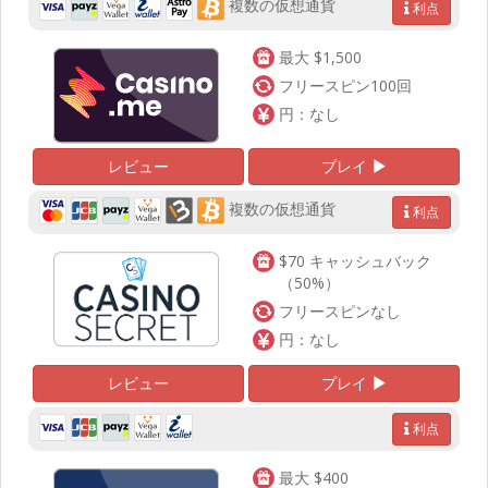
複数の仮想通貨
利点
最大 $1,500
フリースピン100回
円：なし
レビュー
プレイ
複数の仮想通貨
利点
$70 キャッシュバック
（50%）
フリースピンなし
円：なし
レビュー
プレイ
利点
最大 $400