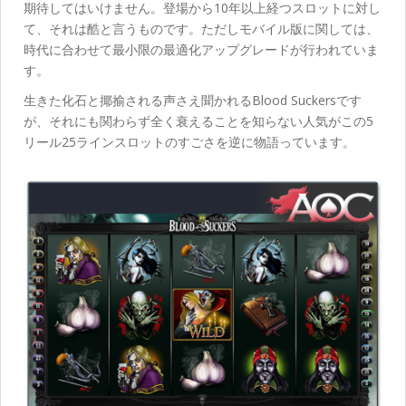
期待してはいけません。登場から10年以上経つスロットに対し
て、それは酷と言うものです。ただしモバイル版に関しては、
時代に合わせて最小限の最適化アップグレードが行われていま
す。
生きた化石と揶揄される声さえ聞かれるBlood Suckersです
が、それにも関わらず全く衰えることを知らない人気がこの5
リール25ラインスロットのすごさを逆に物語っています。