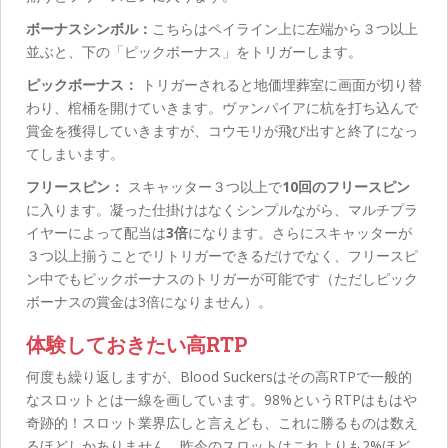
ボーナスシンボル：
こちらはペイライン上に左端から３つ以上
並ぶと、下の「ピックボーナス」をトリガーします。
ピックボーナス：
トリガーされると地価埋葬室に画面が切り替
わり、棺桶を開けていきます。ヴァンパイアに杭を打ち込んで
賞金を獲得していきますが、コウモリが飛び出すと終了になっ
てしまいます。
フリースピン：
スキャッター３つ以上で
10回のフリースピン
に入ります。凝った仕掛けはなくシンプルながら、マルチプラ
イヤーによって配当は
3倍
になります。さらにスキャッターが
３つ以上揃うことでリトリガーできるだけでなく、フリースピ
ン中でもピックボーナスのトリガーが可能です（ただしピック
ボーナスの賞金は3倍になりません）。
体験しておきたい高RTP
何度も繰り返しますが、Blood Suckersはその高RTPで一般的
なスロットとは一線を画しています。98%というRTPはもはや
奇跡的！スロット業界広しと言えども、これに勝るものは数え
るほどしかありません。昨今のスロットはこれよりも2%ほど