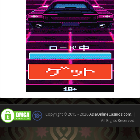
Copyright © 2015 - 2026
AsiaOnlineCasinos.com
. |
All Rights Reserved.