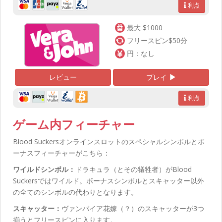
利点
最大 $1000
フリースピン$50分
円：なし
レビュー
プレイ
利点
ゲーム内フィーチャー
Blood Suckersオンラインスロットのスペシャルシンボルとボ
ーナスフィーチャーがこちら：
ワイルドシンボル：
ドラキュラ（とその犠牲者）がBlood
Suckersではワイルド。ボーナスシンボルとスキャッター以外
の全てのシンボルの代わりとなります。
スキャッター：
ヴァンパイア花嫁（？）のスキャッターが3つ
揃うとフリースピンに入ります。