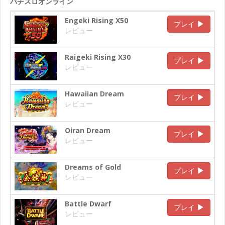
パチスロオンライン
Engeki Rising X50
プレイ
レビュー
Raigeki Rising X30
プレイ
レビュー
Hawaiian Dream
プレイ
レビュー
Oiran Dream
プレイ
レビュー
Dreams of Gold
プレイ
レビュー
Battle Dwarf
プレイ
レビュー